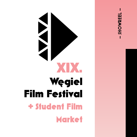
– SHOWREEL –
XIX.
Węgiel
Film Festival
+ Student Film
Market