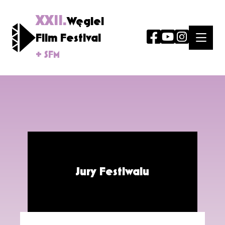
XXII.
Węgiel
Film Festival
+ SFM
Jury Festiwalu