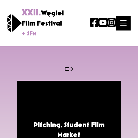
XXII.
Węgiel
Film Festival
+ SFM
Pitching, Student Film
Market