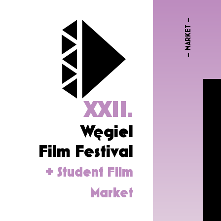
– MARKET –
XXII.
Węgiel
Film Festival
+ Student Film
Market