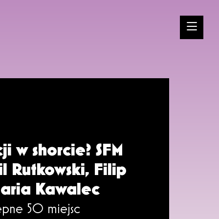
ji w shorcie? SFM
 Rutkowski, Filip
aria Kawalec
ępne 50 miejsc