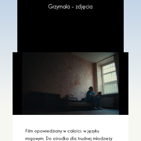
Grzymała - zdjęcia
Film opowiedziany w całości, w języku
migowym. Do ośrodka dla trudnej młodzieży