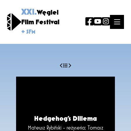
XXI.
Węgiel
Film Festival
+ SFM
Hedgehog’s Dillema
Mateusz Rybiński - reżyseria; Tomasz