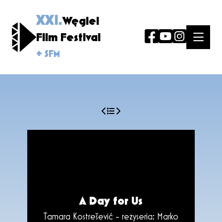
XXI.
Węgiel
Film Festival
+ SFM
A Day for Us
Tamara Kostrešević - reżyseria; Marko