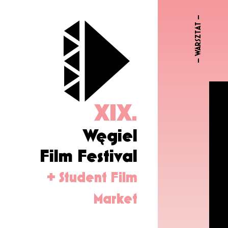
– WARSZTAT –
XIX.
Węgiel
Film Festival
+ Student Film
Market