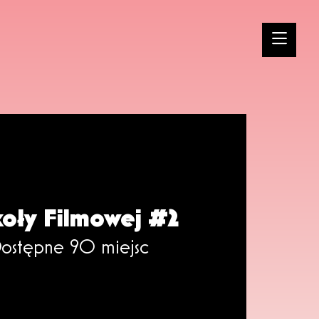
koły Filmowej #2
ostępne 90 miejsc