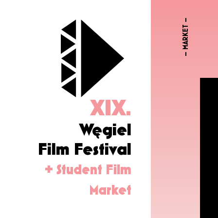
– MARKET –
XIX.
Węgiel
Film Festival
+ Student Film
Market