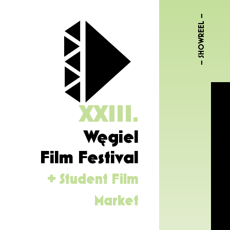
– SHOWREEL –
XXIII.
Węgiel
Film Festival
+ Student Film
Market