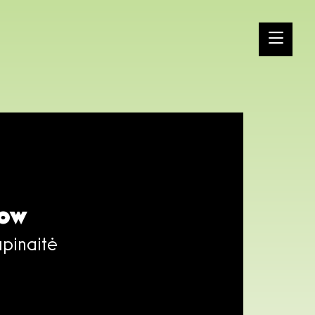
now
upinaitė