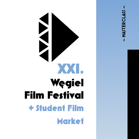
– MASTERCLASS –
XXI.
Węgiel
Film Festival
+ Student Film
Market