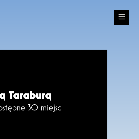
ą Taraburą
ostępne 30 miejsc