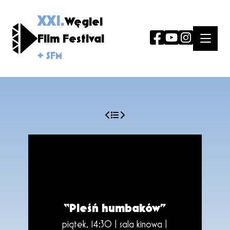
XXI.
Węgiel
Film Festival
+ SFM
“Pieśń humbaków”
piątek, 14:30 | sala kinowa |