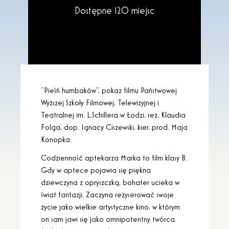
Dostępne 120 miejsc
“Pieśń humbaków”, pokaz filmu P
aństwowej
Wyższej Szkoły Filmowej, Telewizyjnej i
Teatralnej im. L.Schillera w Łodzi, reż. Klaudia
Folga, dop. Ignacy Ciszewski, kier. prod. Maja
Konopka.
Codzienność aptekarza Marka to film klasy B.
Gdy w aptece pojawia się piękna
dziewczyna z opryszczką, bohater ucieka w
świat fantazji. Zaczyna reżyserować swoje
życie jako wielkie artystyczne kino, w którym
on sam jawi się jako omnipotentny twórca.