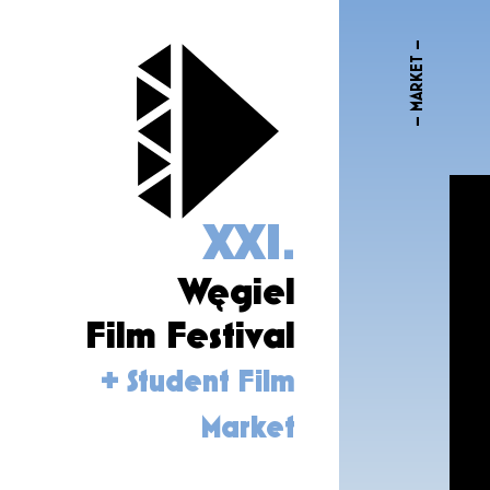
– MARKET –
XXI.
Węgiel
Film Festival
+ Student Film
Market