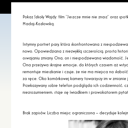
Pokaz Szkoły Wajdy: film “Jeszcze mnie nie znasz” oraz spo
Madaj-Kozłowską.
Intymny portret pary, która skonfrontowana z niespodziew
nowo. Opowiedziana z niezwykłą szczerością, prosta histori
oswajaniu zmiany. Ona, on i niespodziewana wiadomość. Je
Ona przeżywa skrajne emocje, do których czasem aż wstyd
remontuje mieszkanie i czuje, że nie ma miejsca na słabość
za ręce. Oko komórkowej kamery towarzyszy im w zmianie ja
Przekazywany sobie telefon podgląda ich codzienność, cz
niezrozumieniem, staje się świadkiem i prowokatorem pytań 
Brak zapisów. Liczba miejsc ograniczona – decyduje kolejn