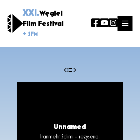
XXI.
Węgiel
Film Festival
+ SFM
Unnamed
Iranmehr Salimi - reżyseria;