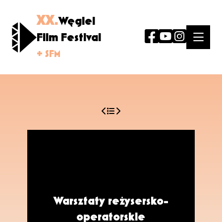
XX.
Węgiel
Film Festival
+ SFM
Warsztaty reżysersko-
operatorskie