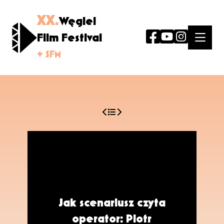
XX.
Węgiel
Film Festival
+ SFM
Jak scenariusz czyta
operator: Piotr