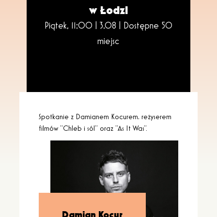
w Łodzi
Piątek, 11:00 | 3.08 |
Dostępne 50
miejsc
Spotkanie z Damianem Kocurem, reżyserem
filmów “Chleb i sól” oraz “As It Was”.
Damian Kocur